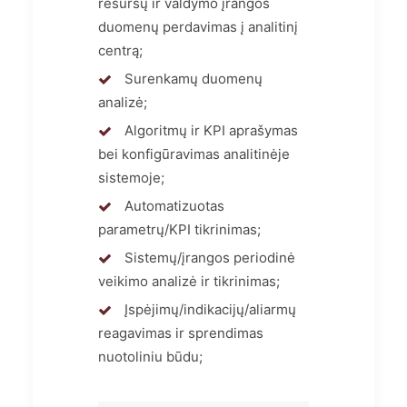
resursų ir valdymo įrangos
duomenų perdavimas į analitinį
centrą;
Surenkamų duomenų
analizė;
Algoritmų ir KPI aprašymas
bei konfigūravimas analitinėje
sistemoje;
Automatizuotas
parametrų/KPI tikrinimas;
Sistemų/įrangos periodinė
veikimo analizė ir tikrinimas;
Įspėjimų/indikacijų/aliarmų
reagavimas ir sprendimas
nuotoliniu būdu;