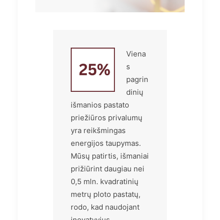
Viena
s
pagrin
dinių
išmanios pastato
priežiūros privalumų
yra reikšmingas
energijos taupymas.
Mūsų patirtis, išmaniai
prižiūrint daugiau nei
0,5 mln. kvadratinių
metrų ploto pastatų,
rodo, kad naudojant
inovatyvius