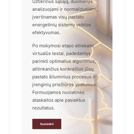
Užtikrinus sąsają, duomenys
analizuojami ir normalizuojami,
įvertinamas visų pastato
energetinių sistemų veiklos
efektyvumas.
Po mokymosi etapo atliekami
virtualūs testai, padedantys
parinkti optimalius algoritmus,
atitinkančius konkrečius jūsų
pastato šiluminius procesus ir
įrenginių priežiūros ypatumus.
Formuojamos nuolatinės
ataskaitos apie pasiektus
rezultatus.
Susisiekti