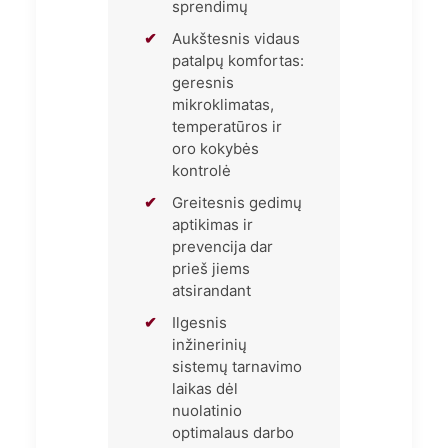
sprendimų
✔
Aukštesnis vidaus
patalpų komfortas:
geresnis
mikroklimatas,
temperatūros ir
oro kokybės
kontrolė
✔
Greitesnis gedimų
aptikimas ir
prevencija dar
prieš jiems
atsirandant
✔
Ilgesnis
inžinerinių
sistemų tarnavimo
laikas dėl
nuolatinio
optimalaus darbo