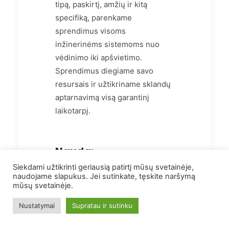
tipą, paskirtį, amžių ir kitą
specifiką, parenkame
sprendimus visoms
inžinerinėms sistemoms nuo
vėdinimo iki apšvietimo.
Sprendimus diegiame savo
resursais ir užtikriname sklandų
aptarnavimą visą garantinį
laikotarpį.
Nauda:
Siekdami užtikrinti geriausią patirtį mūsų svetainėje,
naudojame slapukus. Jei sutinkate, tęskite naršymą
Gausite investicinius
mūsų svetainėje.
sprendimus ir rekomendacijas
Nustatymai
Supratau ir sutinku
energijos taupymui.
Galėsite sumažinti energijos