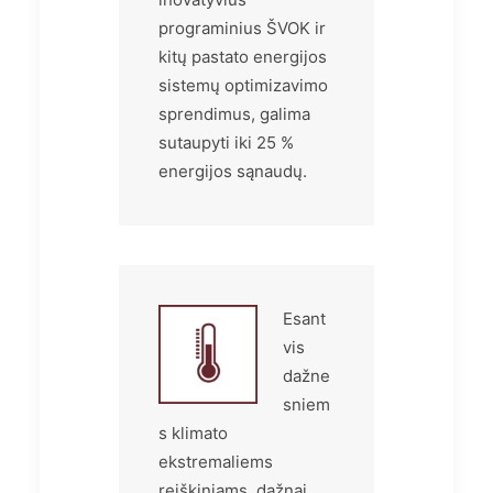
programinius ŠVOK ir
kitų pastato energijos
sistemų optimizavimo
sprendimus, galima
sutaupyti iki 25 %
energijos sąnaudų.
Esant
vis
dažne
sniem
s klimato
ekstremaliems
reiškiniams, dažnai