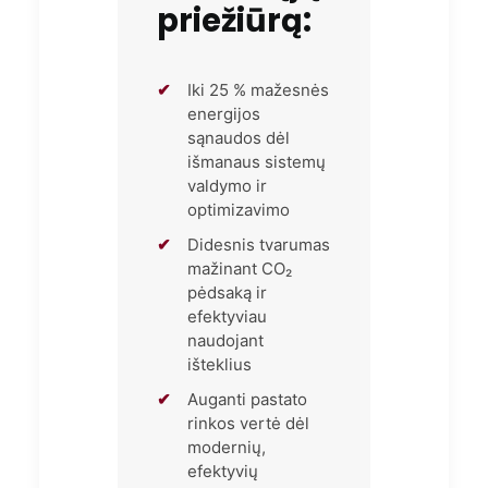
priežiūrą:
✔
Iki 25 % mažesnės
energijos
sąnaudos dėl
išmanaus sistemų
valdymo ir
optimizavimo
✔
Didesnis tvarumas
mažinant CO₂
pėdsaką ir
efektyviau
naudojant
išteklius
✔
Auganti pastato
rinkos vertė dėl
modernių,
efektyvių