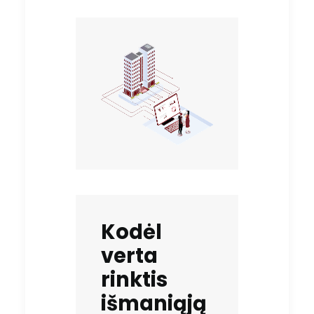
Kodėl
verta
rinktis
išmaniąją