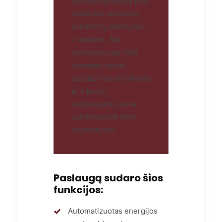
pastato valdytojui prie
analitinės sistemos
parametrų stebėjimui
ir analizei. Šie
duomenys gali būti
išvedami viešai
pastato nuomininkams
ar kitiems
naudotojams kurie
suinteresuoti šiais
duomenimis.
Paslaugą sudaro šios
funkcijos:
Automatizuotas energijos