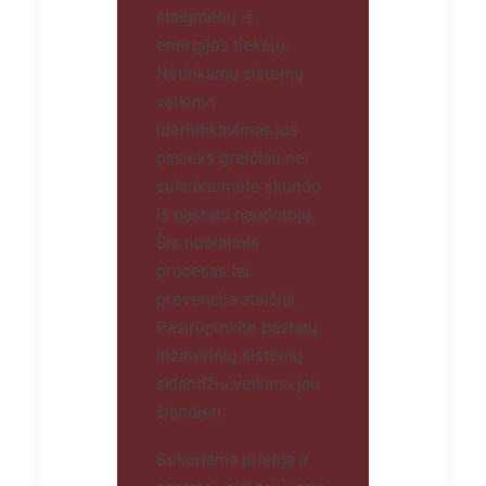
staigmenų iš
energijos tiekėjų.
Netinkamų sistemų
veikimo
identifikavimas jus
pasieks greičiau nei
sulauktumėte skundo
iš pastato naudotojų.
Šis nuolatinis
procesas tai
prevencija ateičiai.
Pasirūpinkite pastatų
inžinerinių sistemų
sklandžiu veikimu jau
šiandien.
Sukuriama prieiga ir