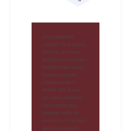
Jūsų pastatams
„kalbant“ su analitine
sistema, procesas
prilygsta nuolatiniam
energetiniam auditui.
Duomenų srauto
robotizavimas ir
analizė 365 dienas
per metus užtikrina
jūsų ramybę, jog
pastatas neliks be
priežiūros ir mėnesio
gale nesulauksite