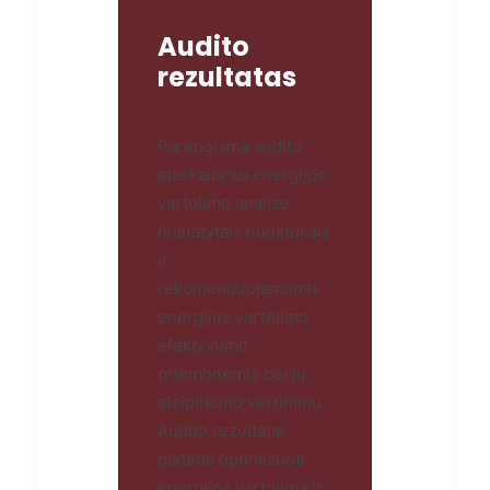
Audito
rezultatas
Parengiama audito
ataskaita su energijos
vartojimo analize,
nustatytais nuostoliais
ir
rekomenduojamomis
energijos vartojimo
efektyvumo
priemonėmis bei jų
atsipirkimo vertinimu.
Audito rezultatai
padeda optimizuoti
energijos vartojimą ir