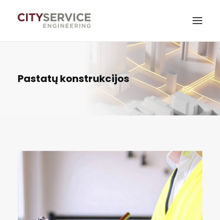
Paslaugos
Pastatų konstrukcijos
Naujienos
Apie mus
Tvarumas
Kontaktai
Savitarna