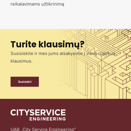
reikalavimams užtikrinimą
Turite klausimų?
Susisiekite ir mes jums atsakysime į visus rūpimus
klausimus.
Susisiekti
UAB „City Service Engineering“