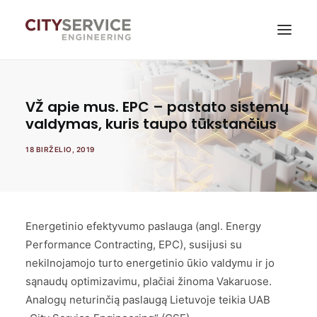
Paslaugos
VŽ apie mus. EPC – pastato sistemų
valdymas, kuris taupo tūkstančius
Naujienos
18 BIRŽELIO, 2019
Apie mus
Tvarumas
Kontaktai
Energetinio efektyvumo paslauga (angl. Energy
Performance Contracting, EPC), susijusi su
Savitarna
nekilnojamojo turto energetinio ūkio valdymu ir jo
sąnaudų optimizavimu, plačiai žinoma Vakaruose.
Analogų neturinčią paslaugą Lietuvoje teikia UAB