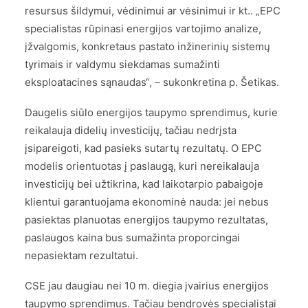
resursus šildymui, vėdinimui ar vėsinimui ir kt.. „EPC
specialistas rūpinasi energijos vartojimo analize,
įžvalgomis, konkretaus pastato inžinerinių sistemų
tyrimais ir valdymu siekdamas sumažinti
eksploatacines sąnaudas“, – sukonkretina p. Šetikas.
Daugelis siūlo energijos taupymo sprendimus, kurie
reikalauja didelių investicijų, tačiau nedrįsta
įsipareigoti, kad pasieks sutartų rezultatų. O EPC
modelis orientuotas į paslaugą, kuri nereikalauja
investicijų bei užtikrina, kad laikotarpio pabaigoje
klientui garantuojama ekonominė nauda: jei nebus
pasiektas planuotas energijos taupymo rezultatas,
paslaugos kaina bus sumažinta proporcingai
nepasiektam rezultatui.
CSE jau daugiau nei 10 m. diegia įvairius energijos
taupymo sprendimus. Tačiau bendrovės specialistai