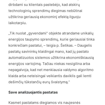
dirbdami su klientais pastebėjo, kad atskirų
technologinių sprendimų diegimas nebūtinai
užtikrina geriausią ekonominį efektą ilguoju
laikotarpiu.
„Tik nuolat „gyvendami“ objekte atrandame unikalių
energijos taupymo sprendimų, kurie geriausiai tinka
konkrečiam pastatui, – teigia p. Šetikas. – Daugelis
pastatų savininkų klaidingai mano, kad jų pastato
automatizuotos sistemos užtikrina ekonomiškiausią
energijos vartojimą. Tačiau niekas nesigilina arba
nepagalvoja, kad net menkiausia valdymo algoritmo
klaida arba neteisingai veikiantis daviklis gali lemti
dešimčių tūkstančių eurų švaistymą.“
Save analizuojantis pastatas
Kasmet pastatams diegiamos vis naujesnės