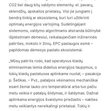
CO2 bei daug kitų valdymo elementų: el. pavarų,
sklendžių, apskaitos prietaisų. Visi jie jungiami į
bendrą tinklą ar ekosistemą, kuri turi užtikrinti
optimalų energijos vartojimą. Sudėtingėjant
sistemoms, valdymo algoritmams atsiranda būtinybė
išplėstiniam dėmesiui, reikalaujančiam inžinerinės
patirties, mokslo ir žinių. EPC paslaugos esmė –
papildomas dėmesys pastato ekosistemai.
„Mūsų patirtis rodo, kad operatyvus klaidų
eliminavimas lemia didelius energijos taupymus, o
tokių klaidų pastatuose aptinkame nuolat, – pasakoja
p. Šetikas. – Pvz., patalpos vėsinamos mechaniškai
esant žemai lauko oro temperatūrai arba tuo pačiu
metu veikia ir patalpų šildymas, ir šaldymas. Dažnai
aptinkama energijos švaistymo priežastis – nakties
metu veikiantys nereikalingi prietaisai. Tokių ir