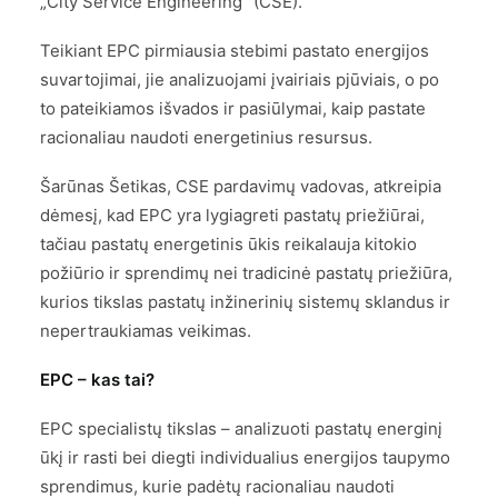
„City Service Engineering“ (CSE).
Teikiant EPC pirmiausia stebimi pastato energijos
suvartojimai, jie analizuojami įvairiais pjūviais, o po
to pateikiamos išvados ir pasiūlymai, kaip pastate
racionaliau naudoti energetinius resursus.
Šarūnas Šetikas, CSE pardavimų vadovas, atkreipia
dėmesį, kad EPC yra lygiagreti pastatų priežiūrai,
tačiau pastatų energetinis ūkis reikalauja kitokio
požiūrio ir sprendimų nei tradicinė pastatų priežiūra,
kurios tikslas pastatų inžinerinių sistemų sklandus ir
nepertraukiamas veikimas.
EPC – kas tai?
EPC specialistų tikslas – analizuoti pastatų energinį
ūkį ir rasti bei diegti individualius energijos taupymo
sprendimus, kurie padėtų racionaliau naudoti