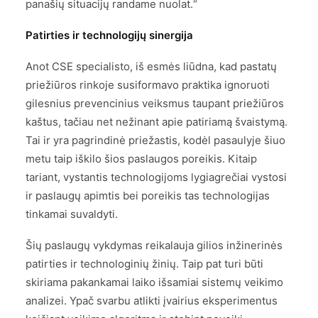
panašių situacijų randame nuolat.“
Patirties ir technologijų sinergija
Anot CSE specialisto, iš esmės liūdna, kad pastatų
priežiūros rinkoje susiformavo praktika ignoruoti
gilesnius prevencinius veiksmus taupant priežiūros
kaštus, tačiau net nežinant apie patiriamą švaistymą.
Tai ir yra pagrindinė priežastis, kodėl pasaulyje šiuo
metu taip iškilo šios paslaugos poreikis. Kitaip
tariant, vystantis technologijoms lygiagrečiai vystosi
ir paslaugų apimtis bei poreikis tas technologijas
tinkamai suvaldyti.
Šių paslaugų vykdymas reikalauja gilios inžinerinės
patirties ir technologinių žinių. Taip pat turi būti
skiriama pakankamai laiko išsamiai sistemų veikimo
analizei. Ypač svarbu atlikti įvairius eksperimentus