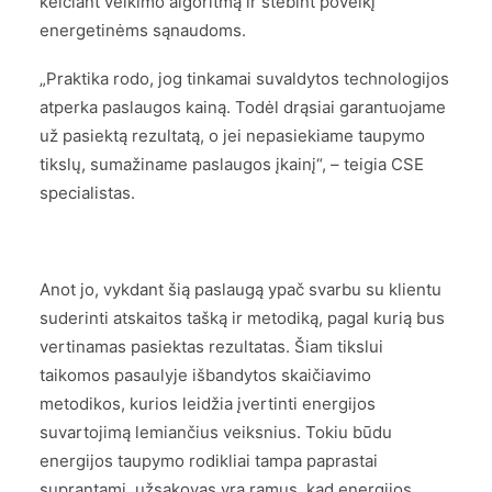
keičiant veikimo algoritmą ir stebint poveikį
energetinėms sąnaudoms.
„Praktika rodo, jog tinkamai suvaldytos technologijos
atperka paslaugos kainą. Todėl drąsiai garantuojame
už pasiektą rezultatą, o jei nepasiekiame taupymo
tikslų, sumažiname paslaugos įkainį“, – teigia CSE
specialistas.
Anot jo, vykdant šią paslaugą ypač svarbu su klientu
suderinti atskaitos tašką ir metodiką, pagal kurią bus
vertinamas pasiektas rezultatas. Šiam tikslui
taikomos pasaulyje išbandytos skaičiavimo
metodikos, kurios leidžia įvertinti energijos
suvartojimą lemiančius veiksnius. Tokiu būdu
energijos taupymo rodikliai tampa paprastai
suprantami, užsakovas yra ramus, kad energijos