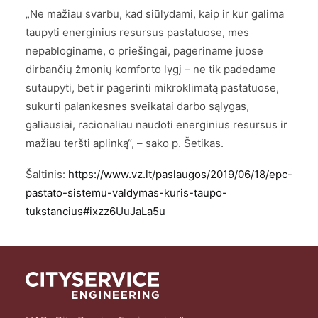
„Ne mažiau svarbu, kad siūlydami, kaip ir kur galima
taupyti energinius resursus pastatuose, mes
nepabloginame, o priešingai, pageriname juose
dirbančių žmonių komforto lygį – ne tik padedame
sutaupyti, bet ir pagerinti mikroklimatą pastatuose,
sukurti palankesnes sveikatai darbo sąlygas,
galiausiai, racionaliau naudoti energinius resursus ir
mažiau teršti aplinką“, – sako p. Šetikas.
Šaltinis:
https://www.vz.lt/paslaugos/2019/06/18/epc-
pastato-sistemu-valdymas-kuris-taupo-
tukstancius#ixzz6UuJaLa5u