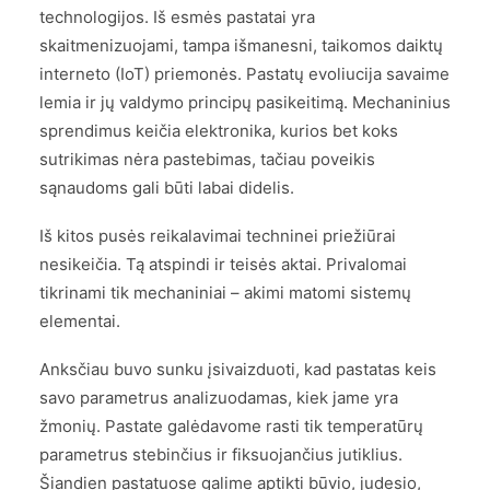
technologijos. Iš esmės pastatai yra
skaitmenizuojami, tampa išmanesni, taikomos daiktų
interneto (IoT) priemonės. Pastatų evoliucija savaime
lemia ir jų valdymo principų pasikeitimą. Mechaninius
sprendimus keičia elektronika, kurios bet koks
sutrikimas nėra pastebimas, tačiau poveikis
sąnaudoms gali būti labai didelis.
Iš kitos pusės reikalavimai techninei priežiūrai
nesikeičia. Tą atspindi ir teisės aktai. Privalomai
tikrinami tik mechaniniai – akimi matomi sistemų
elementai.
Anksčiau buvo sunku įsivaizduoti, kad pastatas keis
savo parametrus analizuodamas, kiek jame yra
žmonių. Pastate galėdavome rasti tik temperatūrų
parametrus stebinčius ir fiksuojančius jutiklius.
Šiandien pastatuose galime aptikti būvio, judesio,