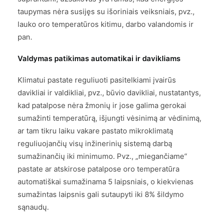
taupymas nėra susijęs su išoriniais veiksniais, pvz.,
lauko oro temperatūros kitimu, darbo valandomis ir
pan.
Valdymas patikimas automatikai ir davikliams
Klimatui pastate reguliuoti pasitelkiami įvairūs
davikliai ir valdikliai, pvz., būvio davikliai, nustatantys,
kad patalpose nėra žmonių ir jose galima gerokai
sumažinti temperatūrą, išjungti vėsinimą ar vėdinimą,
ar tam tikru laiku vakare pastato mikroklimatą
reguliuojančių visų inžinerinių sistemą darbą
sumažinančių iki minimumo. Pvz., „miegančiame“
pastate ar atskirose patalpose oro temperatūra
automatiškai sumažinama 5 laipsniais, o kiekvienas
sumažintas laipsnis gali sutaupyti iki 8% šildymo
sąnaudų.