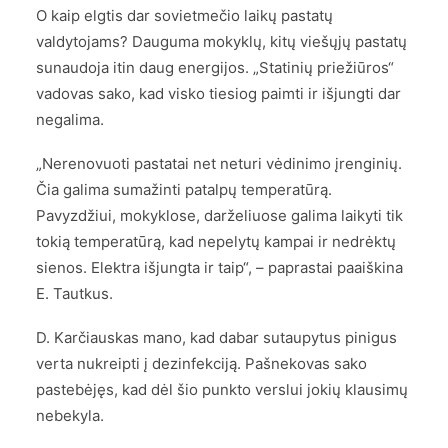
O kaip elgtis dar sovietmečio laikų pastatų
valdytojams? Dauguma mokyklų, kitų viešųjų pastatų
sunaudoja itin daug energijos. „Statinių priežiūros“
vadovas sako, kad visko tiesiog paimti ir išjungti dar
negalima.
„Nerenovuoti pastatai net neturi vėdinimo įrenginių.
Čia galima sumažinti patalpų temperatūrą.
Pavyzdžiui, mokyklose, darželiuose galima laikyti tik
tokią temperatūrą, kad nepelytų kampai ir nedrėktų
sienos. Elektra išjungta ir taip“, – paprastai paaiškina
E. Tautkus.
D. Karčiauskas mano, kad dabar sutaupytus pinigus
verta nukreipti į dezinfekciją. Pašnekovas sako
pastebėjęs, kad dėl šio punkto verslui jokių klausimų
nebekyla.