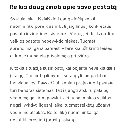
Reikia daug žinoti apie savo pastatą
Svarbiausia – išsiaiškinti dar galinčių veikti
nuomininkų poreikius ir būti įsigilinus į konkretaus
pastato inžinerines sistemas. Viena, jei dėl karantino
veiklos pastate nebevykdo niekas. Tuomet
sprendimai gana paprasti – tereikia užtikrinti teisės
aktuose numatytą privalomąją priežiūrą.
Kitokia situacija susiklosto, kai objekte neveikia dalis
įstaigų. Tuomet galimybės sutaupyti tampa labai
individualios. Pavyzdžiui, seniau projektuoti pastatai
turi bendras sistemas, tad išjungti atskirų patalpų
vėdinimą gali ir nepavykti. Jei nuomininkas veiklos
negali vykdyti ilgesnį laiką, tuomet reikėtų uždaryti
vėdinimo atšakas. Be to, likę nuomininkai gali
nesutikti prastinti įprastų sąlygų.