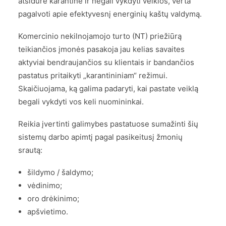
atsidūrė karantine ir negali vykdyti veiklos, verta
pagalvoti apie efektyvesnį energinių kaštų valdymą.
Komercinio nekilnojamojo turto (NT) priežiūrą
teikiančios įmonės pasakoja jau kelias savaites
aktyviai bendraujančios su klientais ir bandančios
pastatus pritaikyti „karantininiam“ režimui.
Skaičiuojama, ką galima padaryti, kai pastate veiklą
begali vykdyti vos keli nuomininkai.
Reikia įvertinti galimybes pastatuose sumažinti šių
sistemų darbo apimtį pagal pasikeitusį žmonių
srautą:
šildymo / šaldymo;
vėdinimo;
oro drėkinimo;
apšvietimo.