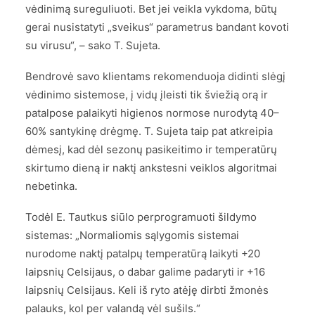
vėdinimą sureguliuoti. Bet jei veikla vykdoma, būtų
gerai nusistatyti „sveikus“ parametrus bandant kovoti
su virusu“, – sako T. Sujeta.
Bendrovė savo klientams rekomenduoja didinti slėgį
vėdinimo sistemose, į vidų įleisti tik šviežią orą ir
patalpose palaikyti higienos normose nurodytą 40–
60% santykinę drėgmę. T. Sujeta taip pat atkreipia
dėmesį, kad dėl sezonų pasikeitimo ir temperatūrų
skirtumo dieną ir naktį ankstesni veiklos algoritmai
nebetinka.
Todėl E. Tautkus siūlo perprogramuoti šildymo
sistemas: „Normaliomis sąlygomis sistemai
nurodome naktį patalpų temperatūrą laikyti +20
laipsnių Celsijaus, o dabar galime padaryti ir +16
laipsnių Celsijaus. Keli iš ryto atėję dirbti žmonės
palauks, kol per valandą vėl sušils.“