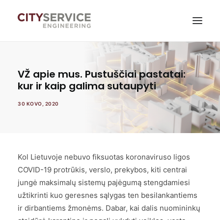
Paslaugos
VŽ apie mus. Pustuščiai pastatai:
kur ir kaip galima sutaupyti
Naujienos
30 KOVO, 2020
Apie mus
Tvarumas
Kontaktai
Kol Lietuvoje nebuvo fiksuotas koronaviruso ligos
COVID-19 protrūkis, verslo, prekybos, kiti centrai
Savitarna
jungė maksimalų sistemų pajėgumą stengdamiesi
užtikrinti kuo geresnes sąlygas ten besilankantiems
ir dirbantiems žmonėms. Dabar, kai dalis nuomininkų