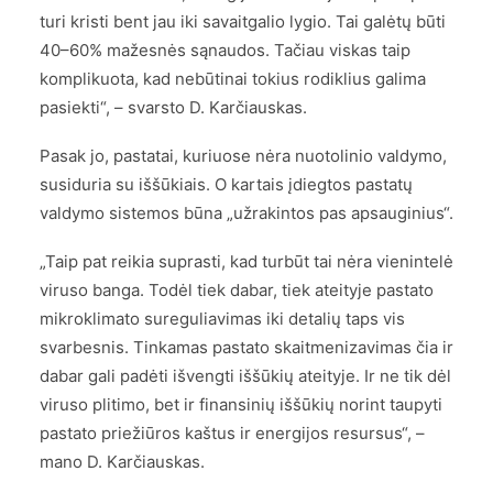
turi kristi bent jau iki savaitgalio lygio. Tai galėtų būti
40–60% mažesnės sąnaudos. Tačiau viskas taip
komplikuota, kad nebūtinai tokius rodiklius galima
pasiekti“, – svarsto D. Karčiauskas.
Pasak jo, pastatai, kuriuose nėra nuotolinio valdymo,
susiduria su iššūkiais. O kartais įdiegtos pastatų
valdymo sistemos būna „užrakintos pas apsauginius“.
„Taip pat reikia suprasti, kad turbūt tai nėra vienintelė
viruso banga. Todėl tiek dabar, tiek ateityje pastato
mikroklimato sureguliavimas iki detalių taps vis
svarbesnis. Tinkamas pastato skaitmenizavimas čia ir
dabar gali padėti išvengti iššūkių ateityje. Ir ne tik dėl
viruso plitimo, bet ir finansinių iššūkių norint taupyti
pastato priežiūros kaštus ir energijos resursus“, –
mano D. Karčiauskas.