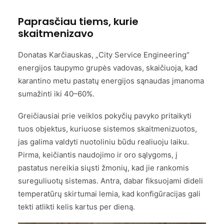
Paprasčiau tiems, kurie
skaitmenizavo
Donatas Karčiauskas, „City Service Engineering“
energijos taupymo grupės vadovas, skaičiuoja, kad
karantino metu pastatų energijos sąnaudas įmanoma
sumažinti iki 40–60%.
Greičiausiai prie veiklos pokyčių pavyko pritaikyti
tuos objektus, kuriuose sistemos skaitmenizuotos,
jas galima valdyti nuotoliniu būdu realiuoju laiku.
Pirma, keičiantis naudojimo ir oro sąlygoms, į
pastatus nereikia siųsti žmonių, kad jie rankomis
sureguliuotų sistemas. Antra, dabar fiksuojami dideli
temperatūrų skirtumai lemia, kad konfigūracijas gali
tekti atlikti kelis kartus per dieną.