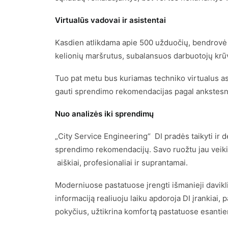
Virtualūs vadovai ir asistentai
Kasdien atlikdama apie 500 užduočių, bendrovė pl
kelionių maršrutus, subalansuos darbuotojų krūvį
Tuo pat metu bus kuriamas techniko virtualus asi
gauti sprendimo rekomendacijas pagal ankstesnę
Nuo analizės iki sprendimų
„City Service Engineering“ DI pradės taikyti ir 
sprendimo rekomendacijų. Savo ruožtu jau veikian
aiškiai, profesionaliai ir suprantamai.
Moderniuose pastatuose įrengti išmanieji davikli
informaciją realiuoju laiku apdoroja DI įrankiai,
pokyčius, užtikrina komfortą pastatuose esanti