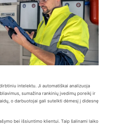
rbtiniu intelektu. Ji automatiškai analizuoja
liavimus, sumažina rankinių įvedimų poreikį ir
idų, o darbuotojai gali sutelkti dėmesį į didesnę
ymo bei išsiuntimo klientui. Taip šalinami laiko