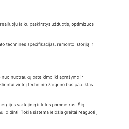
realiuoju laiku paskirstys užduotis, optimizuos
o technines specifikacijas, remonto istoriją ir
 – nuo nuotraukų pateikimo iki aprašymo ir
klientui vietoj techninio žargono bus pateiktas
ergijos vartojimą ir kitus parametrus. Šią
 didinti. Tokia sistema leidžia greitai reaguoti į