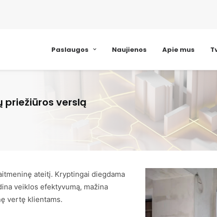
Paslaugos
Naujienos
Apie mus
T
ų priežiūros verslą
kaitmeninę ateitį. Kryptingai diegdama
idina veiklos efektyvumą, mažina
nę vertę klientams.