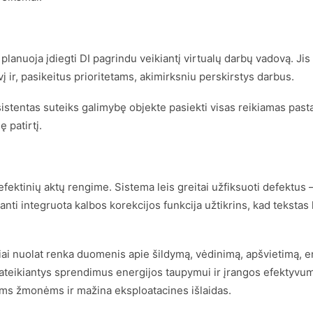
anuoja įdiegti DI pagrindu veikiantį virtualų darbų vadovą. Jis 
 ir, pasikeitus prioritetams, akimirksniu perskirstys darbus.
stentas suteiks galimybę objekte pasiekti visas reikiamas pastat
 patirtį.
defektinių aktų rengime. Sistema leis greitai užfiksuoti defektus
ti integruota kalbos korekcijos funkcija užtikrins, kad tekstas 
ai nuolat renka duomenis apie šildymą, vėdinimą, apšvietimą, en
 pateikiantys sprendimus energijos taupymui ir įrangos efektyvumui
ems žmonėms ir mažina eksploatacines išlaidas.