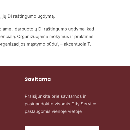
us, jų DI raštingumo ugdymą.
stuojame į darbuotojų DI raštingumo ugdymą, kad
otencialą. Organizuojame mokymus ir praktines
r organizacijos mąstymo būdu“, – akcentuoja T.
Savitarna
Prsisijunkite prie savitarnos ir
pasinaudokite visomis City Service
paslaugomis vienoje vietoje