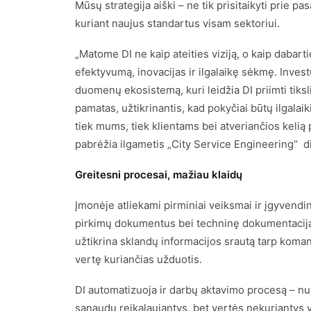
Mūsų strategija aiški – ne tik prisitaikyti prie pas
kuriant naujus standartus visam sektoriui.
„Matome DI ne kaip ateities viziją, o kaip dabart
efektyvumą, inovacijas ir ilgalaikę sėkmę. Investu
duomenų ekosistemą, kuri leidžia DI priimti tiksl
pamatas, užtikrinantis, kad pokyčiai būtų ilgalaik
tiek mums, tiek klientams bei atveriančios kelią p
pabrėžia ilgametis „City Service Engineering“ d
Greitesni procesai, mažiau klaidų
Įmonėje atliekami pirminiai veiksmai ir įgyvendin
pirkimų dokumentus bei techninę dokumentaciją,
užtikrina sklandų informacijos srautą tarp koman
vertę kuriančias užduotis.
DI automatizuoja ir darbų aktavimo procesą – nu
sąnaudų reikalaujantys, bet vertės nekuriantys 