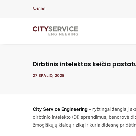
1898
Dirbtinis intelektas keičia pastat
27 SPALIO, 2025
City Service Engineering
– ryžtingai žengia į s
dirbtinio intelekto (DI) sprendimus, bendrovė d
žmogiškųjų klaidų riziką ir kuria didesnę pridėti