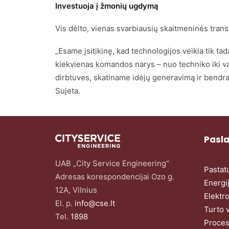
Investuoja į žmonių ugdymą
Vis dėlto, vienas svarbiausių skaitmeninės transf
„Esame įsitikinę, kad technologijos veikia tik t
kiekvienas komandos narys – nuo techniko iki va
dirbtuves, skatiname idėjų generavimą ir bendrad
Sujeta.
Pasl
UAB „City Service Engineering“
Pastat
Adresas korespondencijai Ozo g.
Energi
12A, Vilnius
Elektr
El. p.
info@cse.lt
Turto 
Tel.
1898
Proces