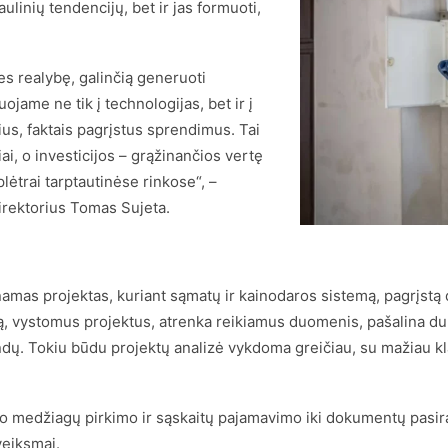
aulinių tendencijų, bet ir jas formuoti,
ies realybę, galinčią generuoti
ojame ne tik į technologijas, bet ir į
ius, faktais pagrįstus sprendimus. Tai
iai, o investicijos – grąžinančios vertę
lėtrai tarptautinėse rinkose“, –
irektorius Tomas Sujeta.
amas projektas, kuriant sąmatų ir kainodaros sistemą, pagrįstą di
 vystomus projektus, atrenka reikiamus duomenis, pašalina dub
dų. Tokiu būdu projektų analizė vykdoma greičiau, su mažiau kla
o medžiagų pirkimo ir sąskaitų pajamavimo iki dokumentų pasiraš
veiksmai.